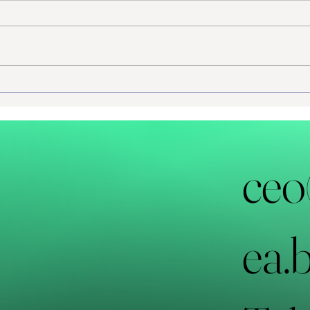
커넥트에이아이, 한국식품기술
커넥
사협회와 'K-FOOD 온라인 무역
트워킹
전시관' 공동 추진
만나
ceo
ea.b